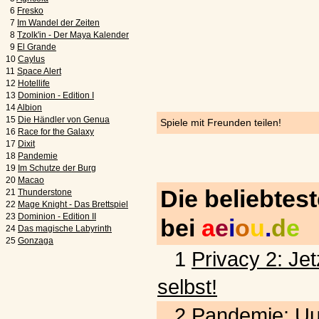
6
Fresko
7
Im Wandel der Zeiten
8
Tzolk'in - Der Maya Kalender
9
El Grande
10
Caylus
11
Space Alert
12
Hotellife
13
Dominion - Edition I
14
Albion
15
Die Händler von Genua
Spiele mit Freunden teilen!
16
Race for the Galaxy
17
Dixit
18
Pandemie
19
Im Schutze der Burg
20
Macao
Die beliebtes
21
Thunderstone
22
Mage Knight - Das Brettspiel
23
Dominion - Edition II
bei
a
e
i
o
u
.
d
e
24
Das magische Labyrinth
25
Gonzaga
1
Privacy 2: Jet
selbst!
2
Pandemie: Uu