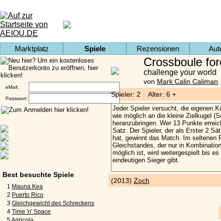
Marktplatz
Spiele
Rezensionen
Aut
Crossboule for
challenge your world
von
Mark Calin Caliman
eMail:
Spieler: 2 Alter: 6 +
Passwort:
Best besuchte Spiele
(2013)
Zoch
1
Mauna Kea
2
Puerto Rico
3
Gleichgewicht des Schreckens
4
Time 'n' Space
5
Agricola