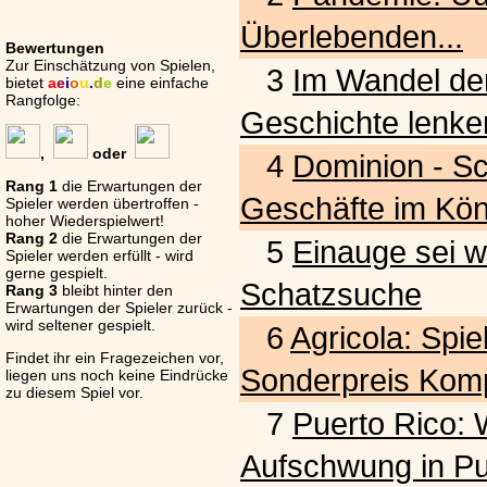
Überlebenden...
Bewertungen
Zur Einschätzung von Spielen,
3
Im Wandel der
bietet
a
e
i
o
u
.
d
e
eine einfache
Rangfolge:
Geschichte lenke
,
oder
4
Dominion - S
Rang 1
die Erwartungen der
Geschäfte im Kön
Spieler werden übertroffen -
hoher Wiederspielwert!
Rang 2
die Erwartungen der
5
Einauge sei w
Spieler werden erfüllt - wird
gerne gespielt.
Schatzsuche
Rang 3
bleibt hinter den
Erwartungen der Spieler zurück -
wird seltener gespielt.
6
Agricola: Spie
Findet ihr ein Fragezeichen vor,
Sonderpreis Komp
liegen uns noch keine Eindrücke
zu diesem Spiel vor.
7
Puerto Rico: W
Aufschwung in Pu