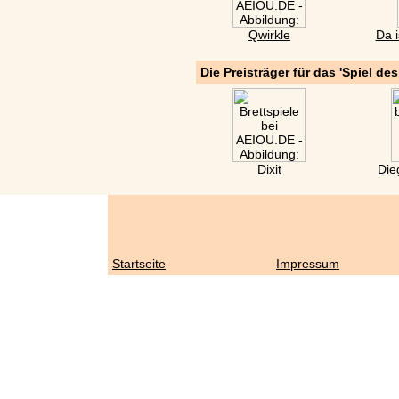
Qwirkle
Da i
Die Preisträger für das 'Spiel de
Dixit
Die
Startseite
Impressum