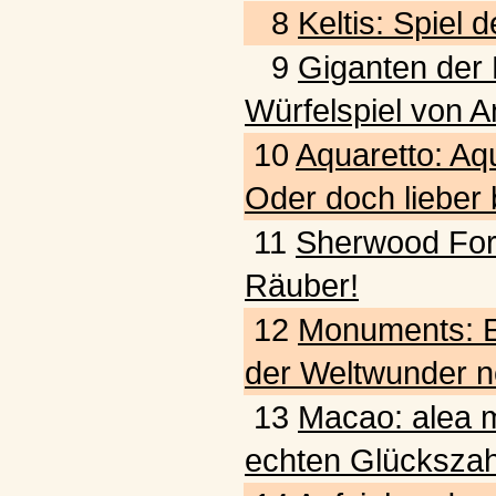
8
Keltis: Spiel
9
Giganten der L
Würfelspiel von A
10
Aquaretto: Aq
Oder doch lieber
11
Sherwood Fore
Räuber!
12
Monuments: E
der Weltwunder n
13
Macao: alea m
echten Glückszah