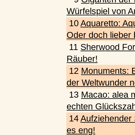
Würfelspiel von A
10
Aquaretto: Aq
Oder doch lieber
11
Sherwood Fore
Räuber!
12
Monuments: E
der Weltwunder n
13
Macao: alea m
echten Glückszah
14
Aufziehender 
es eng!