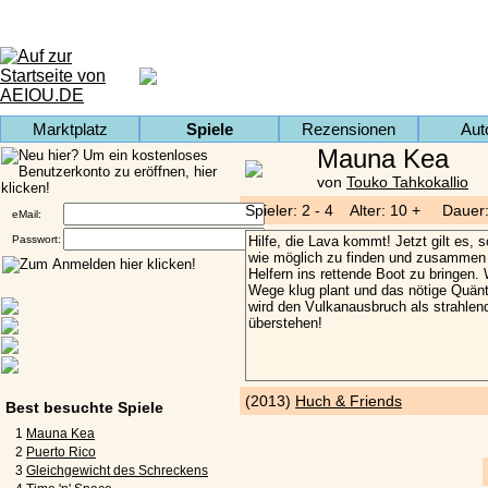
Marktplatz
Spiele
Rezensionen
Aut
Mauna Kea
von
Touko Tahkokallio
Spieler: 2 - 4 Alter: 10 + Dauer
eMail:
Passwort:
(2013)
Huch & Friends
Best besuchte Spiele
1
Mauna Kea
2
Puerto Rico
3
Gleichgewicht des Schreckens