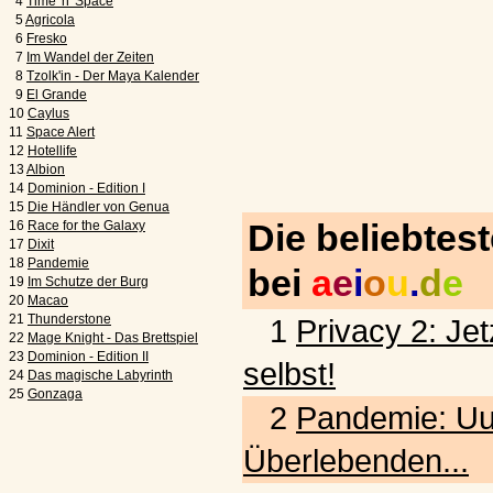
4
Time 'n' Space
5
Agricola
6
Fresko
7
Im Wandel der Zeiten
8
Tzolk'in - Der Maya Kalender
9
El Grande
10
Caylus
11
Space Alert
12
Hotellife
13
Albion
14
Dominion - Edition I
15
Die Händler von Genua
Die beliebtes
16
Race for the Galaxy
17
Dixit
18
Pandemie
bei
a
e
i
o
u
.
d
e
19
Im Schutze der Burg
20
Macao
21
Thunderstone
1
Privacy 2: Jet
22
Mage Knight - Das Brettspiel
23
Dominion - Edition II
selbst!
24
Das magische Labyrinth
25
Gonzaga
2
Pandemie: Uu
Überlebenden...