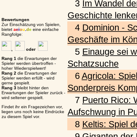
3
Im Wandel der
Geschichte lenke
Bewertungen
Zur Einschätzung von Spielen,
4
Dominion - S
bietet
a
e
i
o
u
.
d
e
eine einfache
Rangfolge:
Geschäfte im Kön
5
Einauge sei w
,
oder
Rang 1
die Erwartungen der
Schatzsuche
Spieler werden übertroffen -
hoher Wiederspielwert!
Rang 2
die Erwartungen der
6
Agricola: Spie
Spieler werden erfüllt - wird
gerne gespielt.
Sonderpreis Komp
Rang 3
bleibt hinter den
Erwartungen der Spieler zurück -
7
Puerto Rico: W
wird seltener gespielt.
Findet ihr ein Fragezeichen vor,
Aufschwung in Pu
liegen uns noch keine Eindrücke
zu diesem Spiel vor.
8
Keltis: Spiel
9
Giganten der L